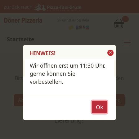
zurück nach
So kannst du bezahlen
Startseite
HINWEIS!
Wir öffnen erst um 11:30 Uhr,
Shop / Speisekarte
gerne können Sie
Bitte wähle deine Produkte und lege sie in den
vorbestellen.
Warenkorb
Wähle:
Abholung
Lieferung
Abholung
Ok
oder
Lieferung?