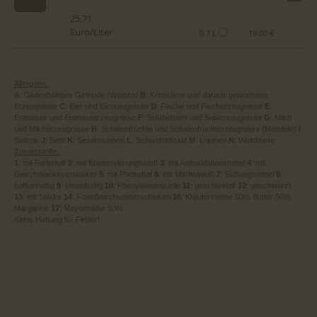
25,71
Euro/Liter
0.7 L
19.00 €
Allergene:
A
: Glutenhaltiges Getreide (Weizen)
B
: Krebstiere und daraus gewonnene
Erzeugnisse
C
: Eier und Eierzeugnisse
D
: Fische und Fischerzeugnisse
E
:
Erdnüsse und Erdnusserzeugnisse
F
: Sojabohnen und Sojaerzeugnisse
G
: Milch
und Milcherzeugnisse
H
: Schalenfrüchte und Schalenfruchterzeugnisse (Mandeln)
I
:
Sellerie
J
: Senf
K
: Sesamsamen
L
: Schwefeldioxid
M
: Lupinen
N
: Weichtiere
Zusatzstoffe:
1
: mit Farbstoff
2
: mit Konservierungsstoff
3
: mit Antioxidationsmittel
4
: mit
Geschmacksverstärker
5
: mit Phosphat
6
: mit Milcheiweiß
7
: Süßungsmittel
8
:
koffeinhaltig
9
: chininhaltig
10
: Phenylalaninquelle
11
: geschwefelt
12
: geschwärzt
13
: mit Stärke
14
: Formfleischvorderschinken
16
: Kräutercreme 50% Butter 50%
Margarine
17
: Mayonnaise 50%
Keine Haftung für Fehler!