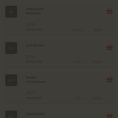
italienischer
B9
Weißwein
10,00
Euro/Liter
0.75 L
8.50 €
Jack Daniels
B10
37,14
Euro/Liter
0.7 L
27.00 €
Wodka
B11
Gorbatschow
25,71
Euro/Liter
0.7 L
19.00 €
Jägermeister
B12