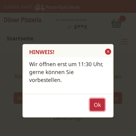
zurück nach
So kannst du bezahlen
Startseite
HINWEIS!
Wir öffnen erst um 11:30 Uhr,
Shop / Speisekarte
gerne können Sie
Bitte wähle deine Produkte und lege sie in den
vorbestellen.
Warenkorb
Wähle:
Abholung
Lieferung
Abholung
Ok
oder
Lieferung?