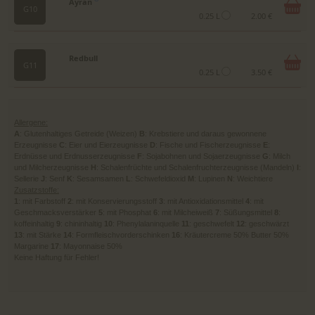
Ayran
G10
0.25 L
2.00 €
Redbull
G11
0.25 L
3.50 €
Allergene:
A
: Glutenhaltiges Getreide (Weizen)
B
: Krebstiere und daraus gewonnene
Erzeugnisse
C
: Eier und Eierzeugnisse
D
: Fische und Fischerzeugnisse
E
:
Erdnüsse und Erdnusserzeugnisse
F
: Sojabohnen und Sojaerzeugnisse
G
: Milch
und Milcherzeugnisse
H
: Schalenfrüchte und Schalenfruchterzeugnisse (Mandeln)
I
:
Sellerie
J
: Senf
K
: Sesamsamen
L
: Schwefeldioxid
M
: Lupinen
N
: Weichtiere
Zusatzstoffe:
1
: mit Farbstoff
2
: mit Konservierungsstoff
3
: mit Antioxidationsmittel
4
: mit
Geschmacksverstärker
5
: mit Phosphat
6
: mit Milcheiweiß
7
: Süßungsmittel
8
:
koffeinhaltig
9
: chininhaltig
10
: Phenylalaninquelle
11
: geschwefelt
12
: geschwärzt
13
: mit Stärke
14
: Formfleischvorderschinken
16
: Kräutercreme 50% Butter 50%
Margarine
17
: Mayonnaise 50%
Keine Haftung für Fehler!