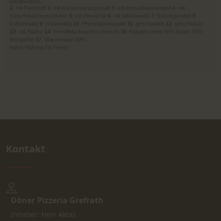
Zusatzstoffe:
1
: mit Farbstoff
2
: mit Konservierungsstoff
3
: mit Antioxidationsmittel
4
: mit
Geschmacksverstärker
5
: mit Phosphat
6
: mit Milcheiweiß
7
: Süßungsmittel
8
:
koffeinhaltig
9
: chininhaltig
10
: Phenylalaninquelle
11
: geschwefelt
12
: geschwärzt
13
: mit Stärke
14
: Formfleischvorderschinken
16
: Kräutercreme 50% Butter 50%
Margarine
17
: Mayonnaise 50%
Keine Haftung für Fehler!
Kontakt
Döner Pizzeria Grefrath
Inhaber: Herr Aktas