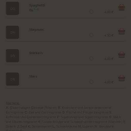
Spaghetti
D2
Eis
C,G
4.00 €
Magnum
D4
4.50 €
Snickers
D5
4.00 €
Mars
D6
4.00 €
Allergene:
A
: Glutenhaltiges Getreide (Weizen)
B
: Krebstiere und daraus gewonnene
Erzeugnisse
C
: Eier und Eierzeugnisse
D
: Fische und Fischerzeugnisse
E
:
Erdnüsse und Erdnusserzeugnisse
F
: Sojabohnen und Sojaerzeugnisse
G
: Milch
und Milcherzeugnisse
H
: Schalenfrüchte und Schalenfruchterzeugnisse (Mandeln)
I
:
Sellerie
J
: Senf
K
: Sesamsamen
L
: Schwefeldioxid
M
: Lupinen
N
: Weichtiere